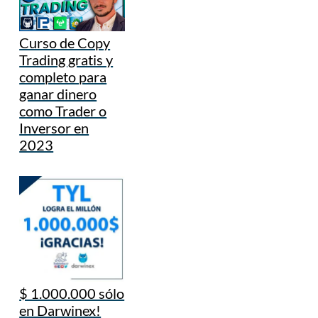
Curso de Copy
Trading gratis y
completo para
ganar dinero
como Trader o
Inversor en
2023
$ 1.000.000 sólo
en Darwinex!