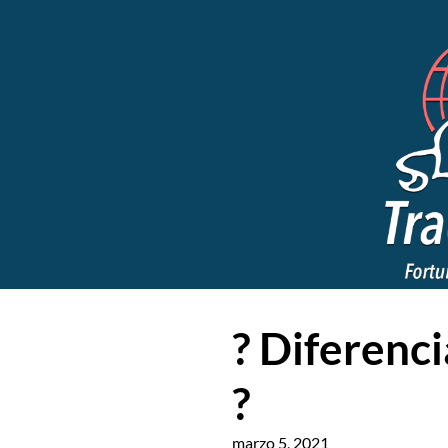
? Diferenci
?
marzo 5, 2021